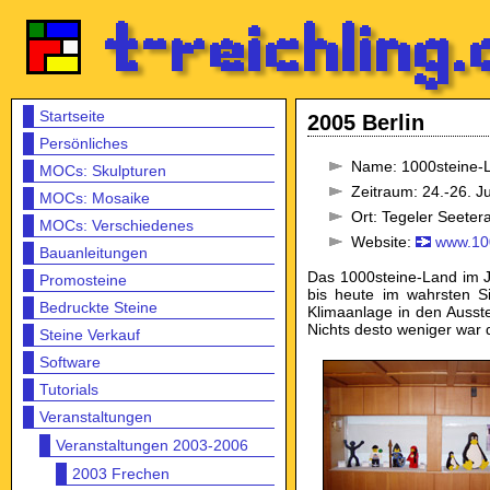
Startseite
2005 Berlin
Persönliches
Name: 1000steine-
MOCs: Skulpturen
Zeitraum: 24.-26. J
MOCs: Mosaike
Ort: Tegeler Seeter
MOCs: Verschiedenes
Website:
www.10
Bauanleitungen
Das 1000steine-Land im Ja
Promosteine
bis heute im wahrsten S
Bedruckte Steine
Klimaanlage in den Ausst
Nichts desto weniger war d
Steine Verkauf
Software
Tutorials
Veranstaltungen
Veranstaltungen 2003-2006
2003 Frechen